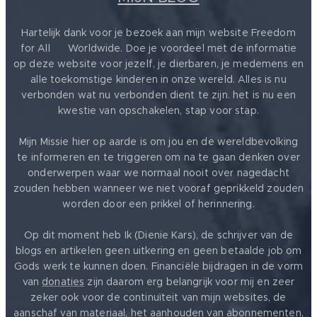
Hartelijk dank voor je bezoek aan mijn website Freedom
for All ❤️ Worldwide. Doe je voordeel met de informatie
op deze website voor jezelf, je dierbaren, je medemens en
alle toekomstige kinderen in onze wereld. Alles is nu
verbonden wat nu verbonden dient te zijn. het is nu een
kwestie van opschakelen, stap voor stap.
Mijn Missie hier op aarde is om jou en de wereldbevolking
te informeren en te triggeren om na te gaan denken over
onderwerpen waar we normaal nooit over nagedacht
zouden hebben wanneer we niet vooraf geprikkeld zouden
worden door een prikkel of herinnering.
Op dit moment heb Ik (Dienie Kars), de schrijver van de
blogs en artikelen geen uitkering en geen betaalde job om
Gods werk te kunnen doen. Financiële bijdragen in de vorm
van
donaties
zijn daarom erg belangrijk voor mij en zeer
zeker ook voor de continuïteit van mijn websites, de
aanschaf van materiaal, het aanhouden van abonnementen,