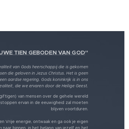
EUWE TIEN GEBODEN VAN GOD
"
realiteit van Gods heerschappij die is gekomen
sen die geloven in Jezus Christus. Het is geen
 een aardse regering. Gods koninkrijk is in ons
 realiteit, die we ervaren door de Heilige Geest.
giftigen) van mensen over de gehele wereld
stoppen ervan in de eeuwigheid zal moeten
blijven voortduren.
en Vrije energie, ontwaak en ga ook je eigen
g naar binnen, in het belang van jezelf en het