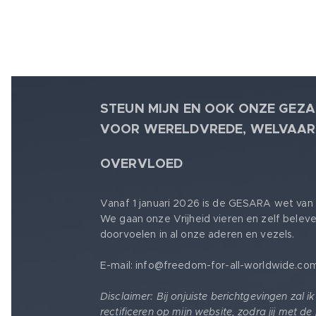
STEUN MIJN EN OOK ONZE GEZA
VOOR WERELDVREDE, WELVAAR
🕊
OVERVLOED
Vanaf 1 januari 2026 is de GESARA wet van 
We gaan onze Vrijheid vieren en zelf belev
doorvoelen in al onze aderen en vezels.
E-mail: info@freedom-for-all-worldwide.co
Disclaimer: Bij onjuiste berichtgevingen zal i
rectificeren op mijn website, zodra jij met de