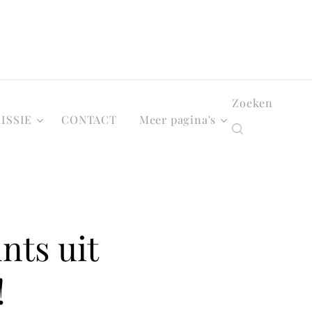
Zoeken
ISSIE
CONTACT
Meer pagina's
nts uit
!