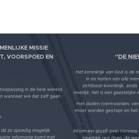
MENLIJKE MISSIE
"
DE NI
T, VOORSPOED EN
Het koninkrijk van God is de 
in de harten van alle men
zichtbaar koninkrijk, zoals
toepassing in de hele wereld.
innerlijk. Het is een geestelijke
en wanneer we dat zelf gaan
Het doden (vermoorden, ver
moet worden gestopt en het 
m
k dit zo spoedig mogelijk
Informeer jezelf over Hennep 
 juiste informatie komt met
innerlijke reis doen, de we