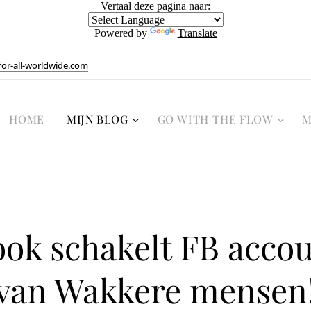
Vertaal deze pagina naar:
Powered by
Translate
or-all-worldwide.com
HOME
MIJN BLOG
GO WITH THE FLOW
M
ok schakelt FB accou
van Wakkere mensen