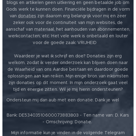
blogs en artikelen geen uitkering en geen betaalde job om
Gods werk te kunnen doen. Financiële bijdragen in de vorm
van
donaties
zijn daarom erg belangrijk voor mij en zeer
zeker ook voor de continuïteit van mijn websites, de
aanschaf van materiaal, het aanhouden van abonnementen,
werkcontacten, etc. Het vele werk is onbetaald en louter
voor de goede zaak: VRIJHEID ❤️
Waardeer je wat ik schrijf en doe? Donaties zijn erg
welkom, zodat ik verder onderzoek kan blijven doen naar
de Waarheid van ons Aardse bestaan en daardoor goede
oplossingen aan kan reiken. Mijn enige bron van inkomsten
zijn donaties op dit moment. In mijn onderzoek gaat veel
tijd en energie zitten. Wil je mij hierin ondersteunen?
❤️
Ondersteun mij dan aub met een donatie. Dank je wel
Bank: DE53403510600073883803 - Ten name van: D. Kars
- Omschrijving: Donatie.
Mijn informatie kun je vinden in de volgende Telegram