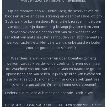
worden door een prikkel of herinnering.
Op dit moment heb Ik (Dienie Kars), de schrijver van de
blogs en artikelen geen uitkering en geen betaalde job om
Gods werk te kunnen doen. Financiële bijdragen in de vorm
van
donaties
zijn daarom erg belangrijk voor mij en zeer
zeker ook voor de continuïteit van mijn websites, de
aanschaf van materiaal, het aanhouden van abonnementen,
werkcontacten, etc. Het vele werk is onbetaald en louter
voor de goede zaak: VRIJHEID ❤️
Waardeer je wat ik schrijf en doe? Donaties zijn erg
welkom, zodat ik verder onderzoek kan blijven doen naar
de Waarheid van ons Aardse bestaan en daardoor goede
oplossingen aan kan reiken. Mijn enige bron van inkomsten
zijn donaties op dit moment. In mijn onderzoek gaat veel
tijd en energie zitten. Wil je mij hierin ondersteunen?
❤️
Ondersteun mij dan aub met een donatie. Dank je wel
Bank: DE53403510600073883803 - Ten name van: D. Kars