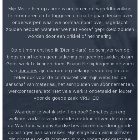
Mijn Missie hier op aarde is om jou en de wereldbevolking
te informeren en te triggeren om na te gaan denken over
onderwerpen waar we normaal nooit over nagedacht
zouden hebben wanneer we niet vooraf geprikkeld zouden
worden door een prikkel of herinnering.
Op dit moment heb Ik (Dienie Kars), de schrijver van de
blogs en artikelen geen uitkering en geen betaalde job om
Gods werk te kunnen doen. Financiële bijdragen in de vorm
van
donaties
zijn daarom erg belangrijk voor mij en zeer
zeker ook voor de continuïteit van mijn websites, de
aanschaf van materiaal, het aanhouden van abonnementen,
werkcontacten, etc. Het vele werk is onbetaald en louter
voor de goede zaak: VRIJHEID ❤️
Waardeer je wat ik schrijf en doe? Donaties zijn erg
welkom, zodat ik verder onderzoek kan blijven doen naar
de Waarheid van ons Aardse bestaan en daardoor goede
oplossingen aan kan reiken. Mijn enige bron van inkomsten
zijn donaties op dit moment. In mijn onderzoek gaat veel