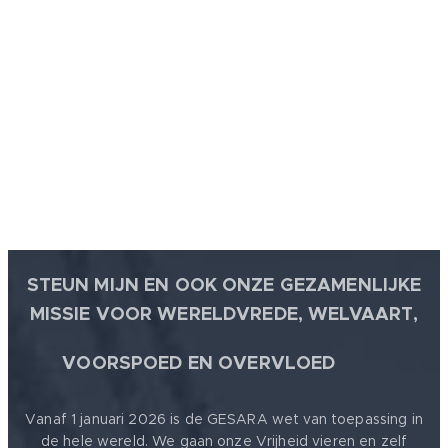
STEUN MIJN EN OOK ONZE GEZAMENLIJKE
MISSIE VOOR WERELDVREDE, WELVAART,
🕊
VOORSPOED EN OVERVLOED
Vanaf 1 januari 2026 is de GESARA wet van toepassing in
de hele wereld. We gaan onze Vrijheid vieren en zelf