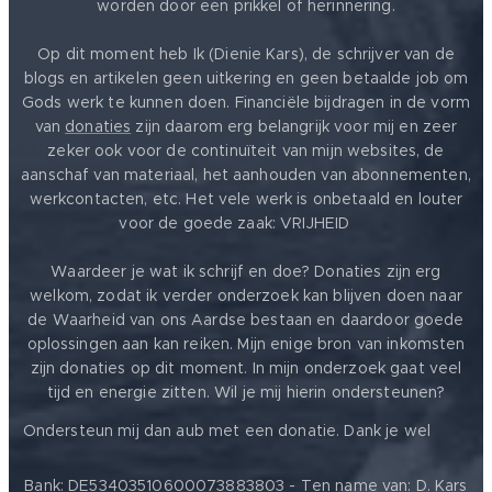
worden door een prikkel of herinnering.
Op dit moment heb Ik (Dienie Kars), de schrijver van de
blogs en artikelen geen uitkering en geen betaalde job om
Gods werk te kunnen doen. Financiële bijdragen in de vorm
van
donaties
zijn daarom erg belangrijk voor mij en zeer
zeker ook voor de continuïteit van mijn websites, de
aanschaf van materiaal, het aanhouden van abonnementen,
werkcontacten, etc. Het vele werk is onbetaald en louter
voor de goede zaak: VRIJHEID ❤️
Waardeer je wat ik schrijf en doe? Donaties zijn erg
welkom, zodat ik verder onderzoek kan blijven doen naar
de Waarheid van ons Aardse bestaan en daardoor goede
oplossingen aan kan reiken. Mijn enige bron van inkomsten
zijn donaties op dit moment. In mijn onderzoek gaat veel
tijd en energie zitten. Wil je mij hierin ondersteunen?
❤️
Ondersteun mij dan aub met een donatie. Dank je wel
Bank: DE53403510600073883803 - Ten name van: D. Kars