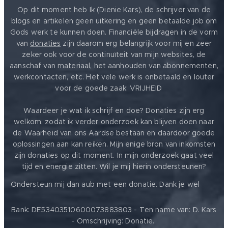
Op dit moment heb Ik (Dienie Kars), de schrijver van de
blogs en artikelen geen uitkering en geen betaalde job om
Gods werk te kunnen doen. Financiële bijdragen in de vorm
van
donaties
zijn daarom erg belangrijk voor mij en zeer
zeker ook voor de continuïteit van mijn websites, de
aanschaf van materiaal, het aanhouden van abonnementen,
werkcontacten, etc. Het vele werk is onbetaald en louter
voor de goede zaak: VRIJHEID ❤️
Waardeer je wat ik schrijf en doe? Donaties zijn erg
welkom, zodat ik verder onderzoek kan blijven doen naar
de Waarheid van ons Aardse bestaan en daardoor goede
oplossingen aan kan reiken. Mijn enige bron van inkomsten
zijn donaties op dit moment. In mijn onderzoek gaat veel
tijd en energie zitten. Wil je mij hierin ondersteunen?
❤️
Ondersteun mij dan aub met een donatie. Dank je wel
Bank: DE53403510600073883803 - Ten name van: D. Kars
- Omschrijving: Donatie.