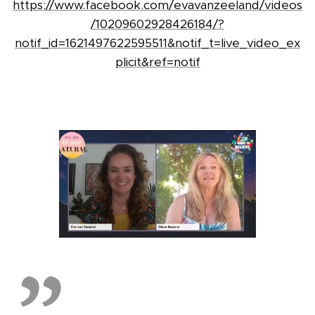
https://www.facebook.com/evavanzeeland/videos
/10209602928426184/?
notif_id=1621497622595511&notif_t=live_video_ex
plicit&ref=notif