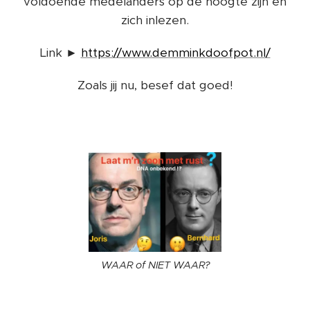
voldoende medelanders op de hoogte zijn en
zich inlezen.
Link ►
https://www.demminkdoofpot.nl/
Zoals jij nu, besef dat goed!
WAAR of NIET WAAR?