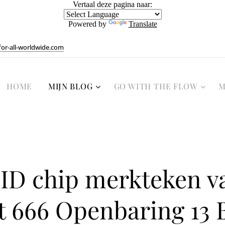
Vertaal deze pagina naar:
Powered by
Translate
or-all-worldwide.com
HOME
MIJN BLOG
GO WITH THE FLOW
M
ID chip merkteken v
t 666 Openbaring 13 B