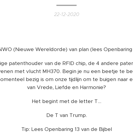
22-12-2020
 NWO (Nieuwe Wereldorde) van plan (lees Openbaring 1
enige patenthouder van de RFID chip, de 4 andere paten
dwenen met vlucht MH370. Begin je nu een beetje te begr
omenteel bezig is om onze tijdlijn om te buigen naar
van Vrede, Liefde en Harmonie?
Het begint met de letter T...
De T van Trump.
Tip: Lees Openbaring 13 van de Bijbel