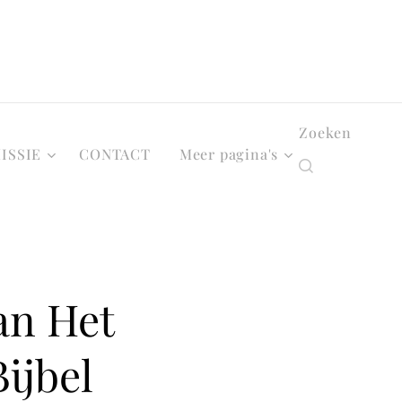
Zoeken
ISSIE
CONTACT
Meer pagina's
an Het
ijbel