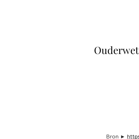
Ouderwets
Bron ►
http