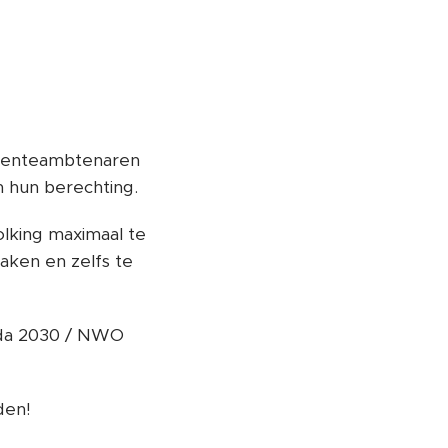
meenteambtenaren
n hun berechting.
olking maximaal te
aken en zelfs te
nda 2030 / NWO
den!