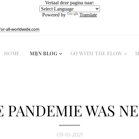
Vertaal deze pagina naar:
Powered by
Translate
or-all-worldwide.com
HOME
MIJN BLOG
GO WITH THE FLOW
M
E PANDEMIE WAS NE
09-10-2021