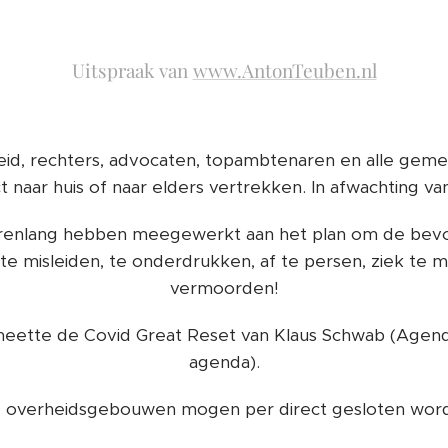
Uitspraak van
www.AntonTeuben.nl
eid, rechters, advocaten, topambtenaren en alle ge
 naar huis of naar elders vertrekken. In afwachting va
j jarenlang hebben meegewerkt aan het plan om de bev
te misleiden, te onderdrukken, af te persen, ziek te m
vermoorden!
eette de Covid Great Reset van Klaus Schwab (Age
agenda).
e overheidsgebouwen mogen per direct gesloten wor