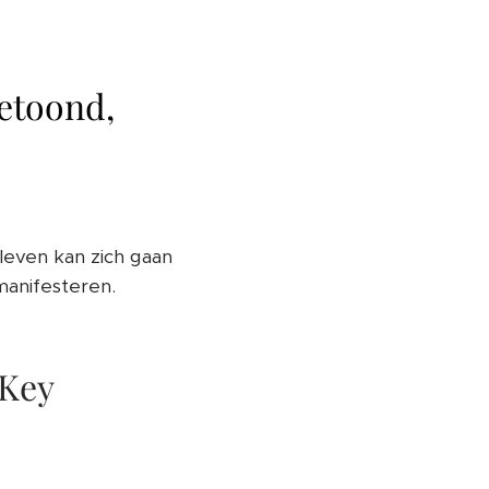
etoond,
leven kan zich gaan
manifesteren.
 Key ❤️