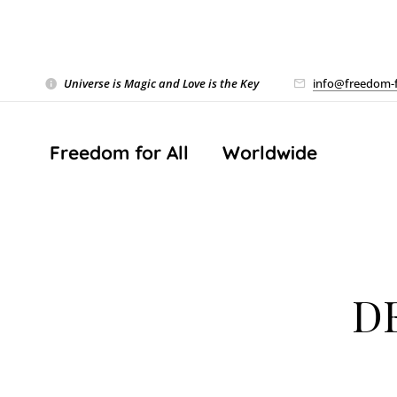
Universe is Magic and Love is the Key
❤️
info@freedom-f
Freedom for All ❤️ Worldwide
D