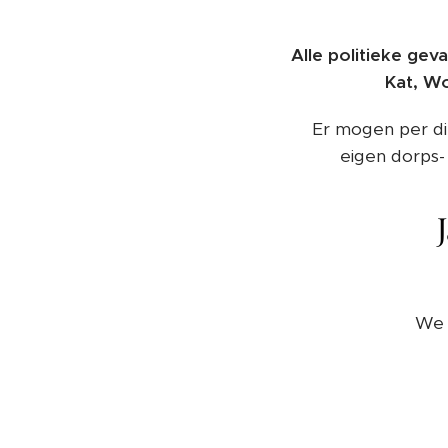
Alle politieke gev
Kat, Wo
Er mogen per d
eigen dorps-
We 