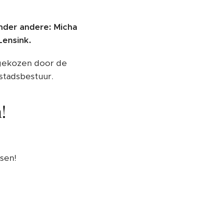
onder andere: Micha
Lensink.
gekozen door de
stadsbestuur.
!
sen!