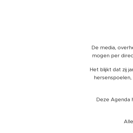
De media, overh
mogen per direct
Het blijkt dat zi
hersenspoelen, 
Deze Agenda h
All