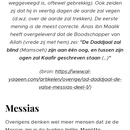
weggeveegd is, oftewel gebrekkig). Ook zeiden
zij dat hij in veertig dagen de aarde zal vegen
(d.w.z. over de aarde zal trekken). De eerste
mening is de meest correcte. Anas ibn Maalik
heeft overgeleverd dat de Boodschapper van
Allah (vrede zij met hem) zei:
"De Daddjaal zal
blind
(Mamsoeh)
zijn aan één oog, en tussen zijn
ogen zal Kaafir geschreven staan
(…)
"
(bron:
https://www.al-
yaqeen.com/artikelen/overige/ad-daddjaal-de-
valse-messias-deel-1/
)
Messias
Overigens denken wel meer mensen dat ze de
Messias zijn in de huidige tijdlijn,
Mariëtte