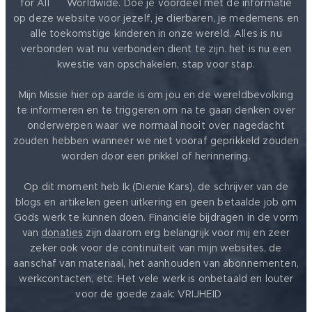
for All ❤️ Worldwide. Doe je voordeel met de informatie
op deze website voor jezelf, je dierbaren, je medemens en
alle toekomstige kinderen in onze wereld. Alles is nu
verbonden wat nu verbonden dient te zijn. het is nu een
kwestie van opschakelen, stap voor stap.
Mijn Missie hier op aarde is om jou en de wereldbevolking
te informeren en te triggeren om na te gaan denken over
onderwerpen waar we normaal nooit over nagedacht
zouden hebben wanneer we niet vooraf geprikkeld zouden
worden door een prikkel of herinnering.
Op dit moment heb Ik (Dienie Kars), de schrijver van de
blogs en artikelen geen uitkering en geen betaalde job om
Gods werk te kunnen doen. Financiële bijdragen in de vorm
van
donaties
zijn daarom erg belangrijk voor mij en zeer
zeker ook voor de continuïteit van mijn websites, de
aanschaf van materiaal, het aanhouden van abonnementen,
werkcontacten, etc. Het vele werk is onbetaald en louter
voor de goede zaak: VRIJHEID ❤️