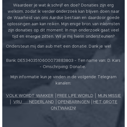
Waardeer je wat ik schrijf en doe? Donaties zijn erg
welkom, zodat ik verder onderzoek kan blijven doen naar
de Waarheid van ons Aardse bestaan en daardoor goede
oplossingen aan kan reiken. Mijn enige bron van inkomsten
zijn donaties op dit moment. In mijn onderzoek gaat veel
tijd en energie zitten. Wil je mij hierin ondersteunen?
❤️
Ondersteun mij dan aub met een donatie. Dank je wel
Bank: DE53403510600073883803 - Ten name van: D. Kars
- Omschrijving: Donatie.
Mijn informatie kun je vinden in de volgende Telegram
kanalen:
VOLK WORDT WAKKER
│
FREE LIFE WORLD
│
MIJN MISSIE
│
VRIJ ❤️ NEDERLAND
│
OPENBARINGEN
│
HET GROTE
ONTWAKEN!