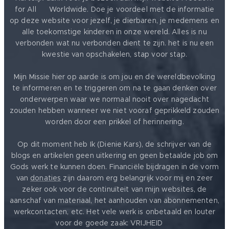
for All ❤️ Worldwide. Doe je voordeel met de informatie
op deze website voor jezelf, je dierbaren, je medemens en
alle toekomstige kinderen in onze wereld. Alles is nu
verbonden wat nu verbonden dient te zijn. het is nu een
kwestie van opschakelen, stap voor stap.
Mijn Missie hier op aarde is om jou en de wereldbevolking
te informeren en te triggeren om na te gaan denken over
onderwerpen waar we normaal nooit over nagedacht
zouden hebben wanneer we niet vooraf geprikkeld zouden
worden door een prikkel of herinnering.
Op dit moment heb Ik (Dienie Kars), de schrijver van de
blogs en artikelen geen uitkering en geen betaalde job om
Gods werk te kunnen doen. Financiële bijdragen in de vorm
van
donaties
zijn daarom erg belangrijk voor mij en zeer
zeker ook voor de continuïteit van mijn websites, de
aanschaf van materiaal, het aanhouden van abonnementen,
werkcontacten, etc. Het vele werk is onbetaald en louter
voor de goede zaak: VRIJHEID ❤️