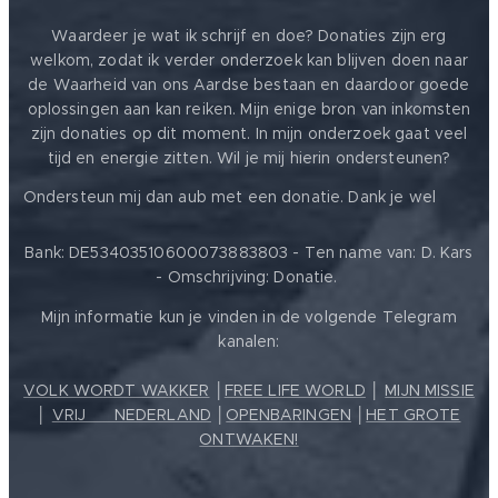
Waardeer je wat ik schrijf en doe? Donaties zijn erg
welkom, zodat ik verder onderzoek kan blijven doen naar
de Waarheid van ons Aardse bestaan en daardoor goede
oplossingen aan kan reiken. Mijn enige bron van inkomsten
zijn donaties op dit moment. In mijn onderzoek gaat veel
tijd en energie zitten. Wil je mij hierin ondersteunen?
❤️
Ondersteun mij dan aub met een donatie. Dank je wel
Bank: DE53403510600073883803 - Ten name van: D. Kars
- Omschrijving: Donatie.
Mijn informatie kun je vinden in de volgende Telegram
kanalen:
VOLK WORDT WAKKER
│
FREE LIFE WORLD
│
MIJN MISSIE
│
VRIJ ❤️ NEDERLAND
│
OPENBARINGEN
│
HET GROTE
ONTWAKEN!