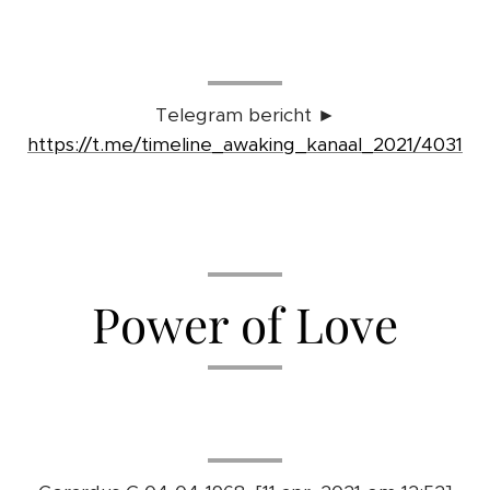
🤷🏼‍♀️🤷🏼‍♀️🤷🏼‍♀️
Telegram bericht ►
https://t.me/timeline_awaking_kanaal_2021/4031
Power of Love
💖🌎💫🙏😉