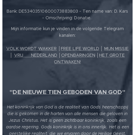
Bank: DE53403510600073883803 - Ten name van: D. Kars
- Omschrijving: Donatie.
Mijn informatie kun je vinden in de volgende Telegram
kanalen:
VOLK WORDT WAKKER
│
FREE LIFE WORLD
│
MIJN MISSIE
│
VRIJ ❤️ NEDERLAND
│
OPENBARINGEN
│
HET GROTE
ONTWAKEN!
"
DE NIEUWE TIEN GEBODEN VAN GOD
"
Het koninkrijk van God is de realiteit van Gods heerschappij
die is gekomen in de harten van alle mensen die geloven in
Jezus Christus. Het is geen zichtbaar koninkrijk, zoals een
aardse regering. Gods koninkrijk is in ons innerlijk. Het is een
geestelijke realiteit, die we ervaren door de Heilige Geest.