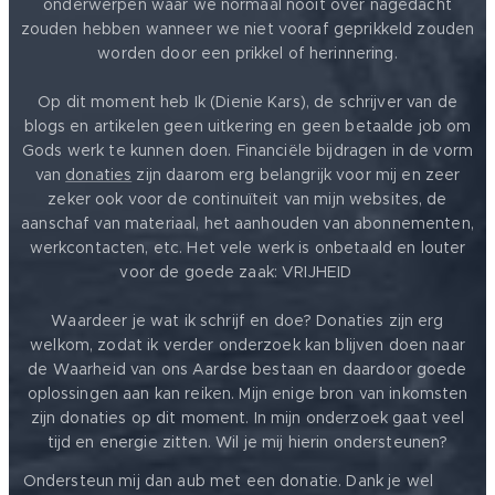
onderwerpen waar we normaal nooit over nagedacht
zouden hebben wanneer we niet vooraf geprikkeld zouden
worden door een prikkel of herinnering.
Op dit moment heb Ik (Dienie Kars), de schrijver van de
blogs en artikelen geen uitkering en geen betaalde job om
Gods werk te kunnen doen. Financiële bijdragen in de vorm
van
donaties
zijn daarom erg belangrijk voor mij en zeer
zeker ook voor de continuïteit van mijn websites, de
aanschaf van materiaal, het aanhouden van abonnementen,
werkcontacten, etc. Het vele werk is onbetaald en louter
voor de goede zaak: VRIJHEID ❤️
Waardeer je wat ik schrijf en doe? Donaties zijn erg
welkom, zodat ik verder onderzoek kan blijven doen naar
de Waarheid van ons Aardse bestaan en daardoor goede
oplossingen aan kan reiken. Mijn enige bron van inkomsten
zijn donaties op dit moment. In mijn onderzoek gaat veel
tijd en energie zitten. Wil je mij hierin ondersteunen?
❤️
Ondersteun mij dan aub met een donatie. Dank je wel