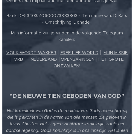
Ondersteun mij dan aub met een donatie. Dank je wel
Bank: DE53403510600073883803 - Ten name van: D. Kars
- Omschrijving: Donatie.
Mijn informatie kun je vinden in de volgende Telegram
kanalen:
VOLK WORDT WAKKER
│
FREE LIFE WORLD
│
MIJN MISSIE
│
VRIJ ❤️ NEDERLAND
│
OPENBARINGEN
│
HET GROTE
ONTWAKEN!
"
DE NIEUWE TIEN GEBODEN VAN GOD
"
Het koninkrijk van God is de realiteit van Gods heerschappij
die is gekomen in de harten van alle mensen die geloven in
Jezus Christus. Het is geen zichtbaar koninkrijk, zoals een
aardse regering. Gods koninkrijk is in ons innerlijk. Het is een