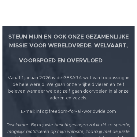
STEUN MIJN EN OOK ONZE GEZAMENLIJKE
MISSIE VOOR WERELDVREDE, WELVAART,
🕊
VOORSPOED EN OVERVLOED
Vanaf 1 januari 2026 is de GESARA wet van toepassing in
de hele wereld. We gaan onze Vrijheid vieren en zelf
beleven wanneer we dat zelf gaan doorvoelen in al onze
aderen en vezels.
E-mail: info@freedom-for-all-worldwide.com
Disclaimer: Bij onjuiste berichtgevingen zal ik dit zo spoedig
mogelijk rectificeren op mijn website, zodra jij met de juiste