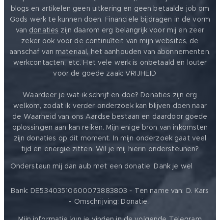
blogs en artikelen geen uitkering en geen betaalde job om
Gods werk te kunnen doen. Financiële bijdragen in de vorm
van
donaties
zijn daarom erg belangrijk voor mij en zeer
zeker ook voor de continuïteit van mijn websites, de
aanschaf van materiaal, het aanhouden van abonnementen,
werkcontacten, etc. Het vele werk is onbetaald en louter
voor de goede zaak: VRIJHEID ❤️
Waardeer je wat ik schrijf en doe? Donaties zijn erg
welkom, zodat ik verder onderzoek kan blijven doen naar
de Waarheid van ons Aardse bestaan en daardoor goede
oplossingen aan kan reiken. Mijn enige bron van inkomsten
zijn donaties op dit moment. In mijn onderzoek gaat veel
tijd en energie zitten. Wil je mij hierin ondersteunen?
❤️
Ondersteun mij dan aub met een donatie. Dank je wel
Bank: DE53403510600073883803 - Ten name van: D. Kars
- Omschrijving: Donatie.
Mijn informatie kun je vinden in de volgende Telegram