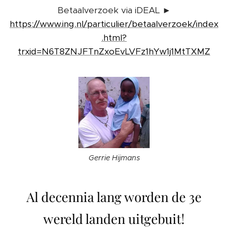
Betaalverzoek via iDEAL ►
https://www.ing.nl/particulier/betaalverzoek/index
.html?
trxid=N6T8ZNJFTnZxoEvLVFz1hYw1j1MtTXMZ
Gerrie Hijmans
Al decennia lang worden de 3e
wereld landen uitgebuit!