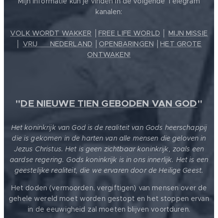
Mijn informatie kun je vinden in de volgende Telegram
kanalen:
VOLK WORDT WAKKER
│
FREE LIFE WORLD
│
MIJN MISSIE
│
VRIJ ❤️ NEDERLAND
│
OPENBARINGEN
│
HET GROTE
ONTWAKEN!
"
DE NIEUWE TIEN GEBODEN VAN GOD
"
Het koninkrijk van God is de realiteit van Gods heerschappij
die is gekomen in de harten van alle mensen die geloven in
Jezus Christus. Het is geen zichtbaar koninkrijk, zoals een
aardse regering. Gods koninkrijk is in ons innerlijk. Het is een
geestelijke realiteit, die we ervaren door de Heilige Geest.
Het doden (vermoorden, vergiftigen) van mensen over de
gehele wereld moet worden gestopt en het stoppen ervan
in de eeuwigheid zal moeten blijven voortduren.