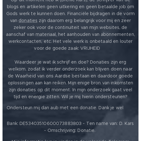
blogs en artikelen geen uitkering en geen betaalde job om
Gods werk te kunnen doen. Financiële bijdragen in de vorm
van
donaties
zijn daarom erg belangrijk voor mij en zeer
zeker ook voor de continuïteit van mijn websites, de
aanschaf van materiaal, het aanhouden van abonnementen,
werkcontacten, etc. Het vele werk is onbetaald en louter
voor de goede zaak: VRIJHEID ❤️
Waardeer je wat ik schrijf en doe? Donaties zijn erg
welkom, zodat ik verder onderzoek kan blijven doen naar
de Waarheid van ons Aardse bestaan en daardoor goede
oplossingen aan kan reiken. Mijn enige bron van inkomsten
zijn donaties op dit moment. In mijn onderzoek gaat veel
tijd en energie zitten. Wil je mij hierin ondersteunen?
❤️
Ondersteun mij dan aub met een donatie. Dank je wel
Bank: DE53403510600073883803 - Ten name van: D. Kars
- Omschrijving: Donatie.