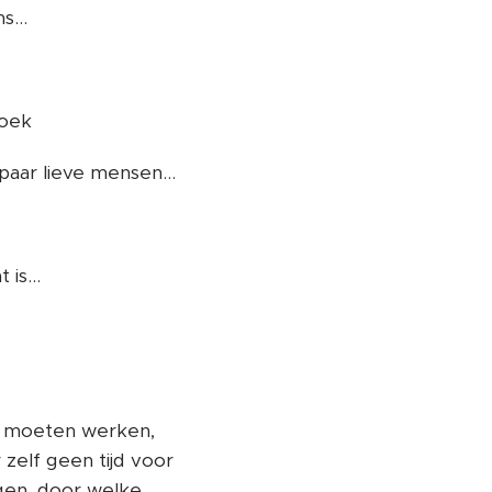
...
 boek 🙏❤️🌈
aar lieve mensen...
is...
en moeten werken,
elf geen tijd voor
gen, door welke