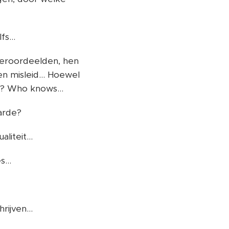
s...
 veroordeelden, hen
en misleid... Hoewel
l? Who knows...
arde?
iteit...
...
ijven...