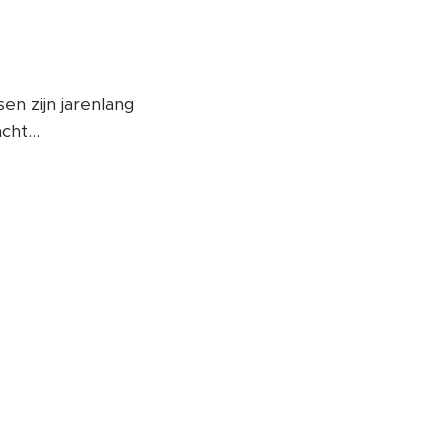
n zijn jarenlang
ht...