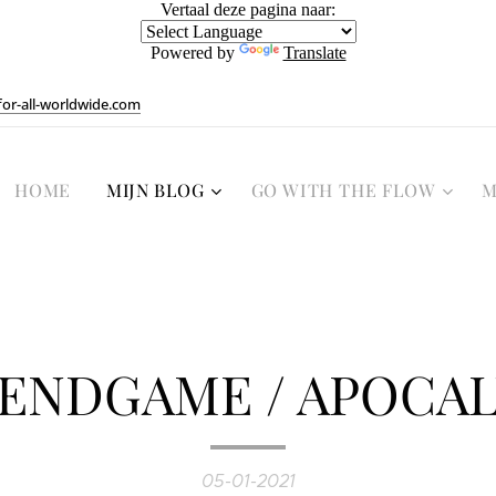
Vertaal deze pagina naar:
Powered by
Translate
or-all-worldwide.com
HOME
MIJN BLOG
GO WITH THE FLOW
M
 ENDGAME / APOCAL
05-01-2021