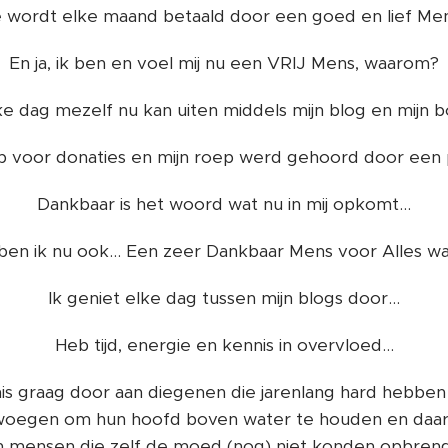
e wordt elke maand betaald door een goed en lief Mens
En ja, ik ben en voel mij nu een VRIJ Mens, waarom?
ke dag mezelf nu kan uiten middels mijn blog en mijn
 voor donaties en mijn roep werd gehoord door een p
Dankbaar is het woord wat nu in mij opkomt...
ben ik nu ook... Een zeer Dankbaar Mens voor Alles wat 
Ik geniet elke dag tussen mijn blogs door...
Heb tijd, energie en kennis in overvloed...
nis graag door aan diegenen die jarenlang hard hebb
egen om hun hoofd boven water te houden en daar z
an mensen die zelf de moed (nog) niet konden opbren