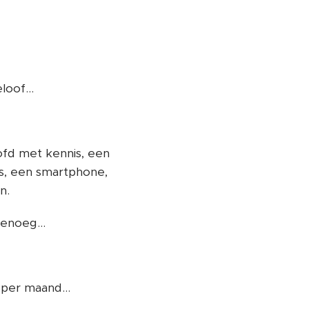
oof...
oofd met kennis, een
ps, een smartphone,
n.
genoeg...
per maand...