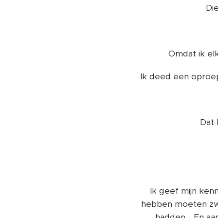
Di
Omdat ik el
Ik deed een oproep
Dat 
Ik geef mijn ken
hebben moeten zwo
hadden... En a