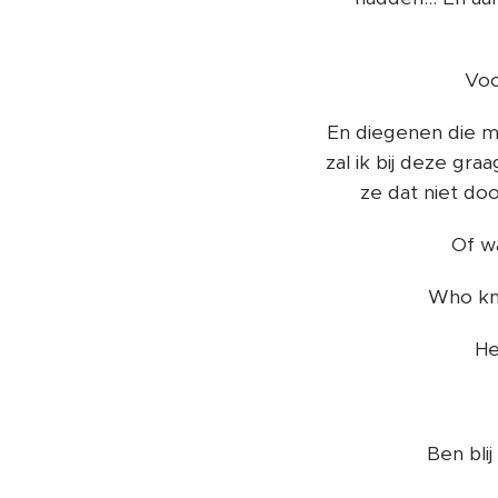
Voo
En diegenen die mi
zal ik bij deze gra
ze dat niet do
Of w
Who kno
He
Ben blij