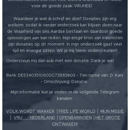
voor de goede zaak: VRIJHEID ❤️
Waardeer je wat ik schrijf en doe? Donaties zijn erg
welkom, zodat ik verder onderzoek kan blijven doen naar
de Waarheid van ons Aardse bestaan en daardoor goede
oplossingen aan kan reiken. Mijn enige bron van inkomsten
zijn donaties op dit moment. In mijn onderzoek gaat veel
tijd en energie zitten. Wil je mij hierin ondersteunen?
❤️
Ondersteun mij dan aub met een donatie. Dank je wel
Bank: DE53403510600073883803 - Ten name van: D. Kars
- Omschrijving: Donatie.
Mijn informatie kun je vinden in de volgende Telegram
kanalen:
VOLK WORDT WAKKER
│
FREE LIFE WORLD
│
MIJN MISSIE
│
VRIJ ❤️ NEDERLAND
│
OPENBARINGEN
│
HET GROTE
ONTWAKEN!