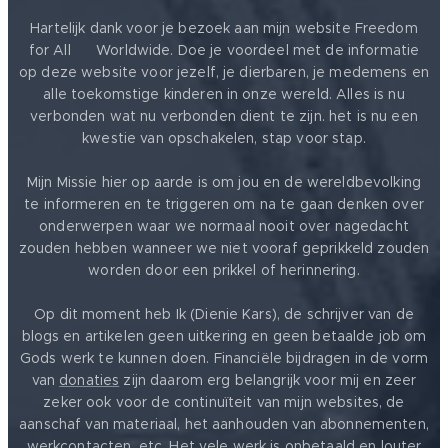
Hartelijk dank voor je bezoek aan mijn website Freedom
for All ❤️ Worldwide. Doe je voordeel met de informatie
op deze website voor jezelf, je dierbaren, je medemens en
alle toekomstige kinderen in onze wereld. Alles is nu
verbonden wat nu verbonden dient te zijn. het is nu een
kwestie van opschakelen, stap voor stap.
Mijn Missie hier op aarde is om jou en de wereldbevolking
te informeren en te triggeren om na te gaan denken over
onderwerpen waar we normaal nooit over nagedacht
zouden hebben wanneer we niet vooraf geprikkeld zouden
worden door een prikkel of herinnering.
Op dit moment heb Ik (Dienie Kars), de schrijver van de
blogs en artikelen geen uitkering en geen betaalde job om
Gods werk te kunnen doen. Financiële bijdragen in de vorm
van
donaties
zijn daarom erg belangrijk voor mij en zeer
zeker ook voor de continuïteit van mijn websites, de
aanschaf van materiaal, het aanhouden van abonnementen,
werkcontacten, etc. Het vele werk is onbetaald en louter