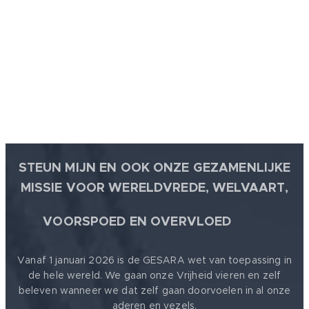
STEUN MIJN EN OOK ONZE GEZAMENLIJKE
MISSIE VOOR WERELDVREDE, WELVAART,
🕊
VOORSPOED EN OVERVLOED
Vanaf 1 januari 2026 is de GESARA wet van toepassing in
de hele wereld. We gaan onze Vrijheid vieren en zelf
beleven wanneer we dat zelf gaan doorvoelen in al onze
aderen en vezels.