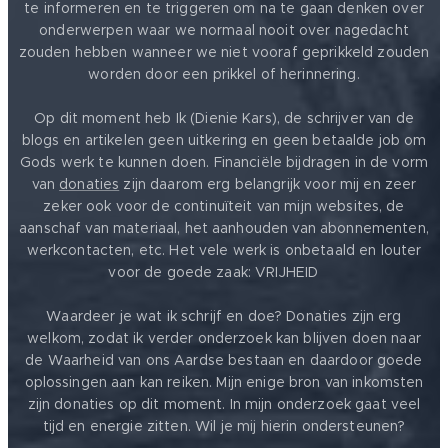
te informeren en te triggeren om na te gaan denken over
onderwerpen waar we normaal nooit over nagedacht
zouden hebben wanneer we niet vooraf geprikkeld zouden
worden door een prikkel of herinnering.
Op dit moment heb Ik (Dienie Kars), de schrijver van de
blogs en artikelen geen uitkering en geen betaalde job om
Gods werk te kunnen doen. Financiële bijdragen in de vorm
van
donaties
zijn daarom erg belangrijk voor mij en zeer
zeker ook voor de continuïteit van mijn websites, de
aanschaf van materiaal, het aanhouden van abonnementen,
werkcontacten, etc. Het vele werk is onbetaald en louter
voor de goede zaak: VRIJHEID ❤️
Waardeer je wat ik schrijf en doe? Donaties zijn erg
welkom, zodat ik verder onderzoek kan blijven doen naar
de Waarheid van ons Aardse bestaan en daardoor goede
oplossingen aan kan reiken. Mijn enige bron van inkomsten
zijn donaties op dit moment. In mijn onderzoek gaat veel
tijd en energie zitten. Wil je mij hierin ondersteunen?