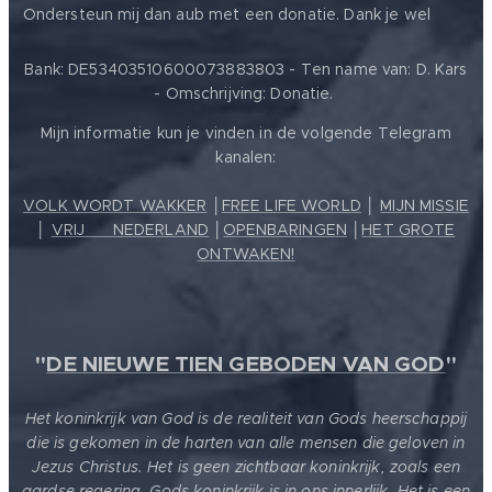
❤️
Ondersteun mij dan aub met een donatie. Dank je wel
Bank: DE53403510600073883803 - Ten name van: D. Kars
- Omschrijving: Donatie.
Mijn informatie kun je vinden in de volgende Telegram
kanalen:
VOLK WORDT WAKKER
│
FREE LIFE WORLD
│
MIJN MISSIE
│
VRIJ ❤️ NEDERLAND
│
OPENBARINGEN
│
HET GROTE
ONTWAKEN!
"
DE NIEUWE TIEN GEBODEN VAN GOD
"
Het koninkrijk van God is de realiteit van Gods heerschappij
die is gekomen in de harten van alle mensen die geloven in
Jezus Christus. Het is geen zichtbaar koninkrijk, zoals een
aardse regering. Gods koninkrijk is in ons innerlijk. Het is een