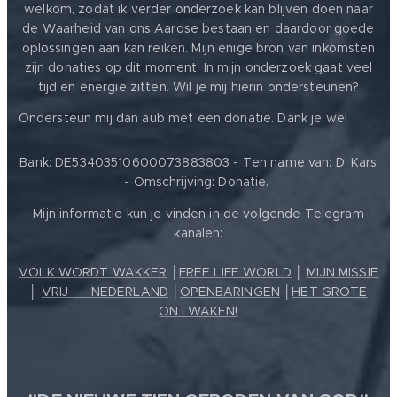
welkom, zodat ik verder onderzoek kan blijven doen naar
de Waarheid van ons Aardse bestaan en daardoor goede
oplossingen aan kan reiken. Mijn enige bron van inkomsten
zijn donaties op dit moment. In mijn onderzoek gaat veel
tijd en energie zitten. Wil je mij hierin ondersteunen?
❤️
Ondersteun mij dan aub met een donatie. Dank je wel
Bank: DE53403510600073883803 - Ten name van: D. Kars
- Omschrijving: Donatie.
Mijn informatie kun je vinden in de volgende Telegram
kanalen:
VOLK WORDT WAKKER
│
FREE LIFE WORLD
│
MIJN MISSIE
│
VRIJ ❤️ NEDERLAND
│
OPENBARINGEN
│
HET GROTE
ONTWAKEN!