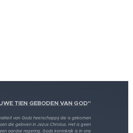
EUWE TIEN GEBODEN VAN GOD
"
realiteit van Gods heerschappij die is gekomen
sen die geloven in Jezus Christus. Het is geen
 een aardse regering. Gods koninkrijk is in ons