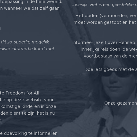
toepassing in de hele wereld.
innerlijk. Het is een geestelijke
en wanneer we dat zelf gaan
Het doden (vermoorden, ver
moet worden gestopt en het 
m
k dit zo spoedig mogelijk
Informeer jezelf over Hennep 
 juiste informatie komt met
innerlijke reis doen, de we
voortbestaan van de mens
Doe iets goeds met de a
ite Freedom for All ❤️
tie op deze website voor
Onze gezamenli
oekomstige kinderen in onze
en dient te zijn. het is nu
p.
ereldbevolking te informeren