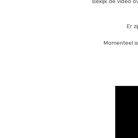
Bekijk de video 
Er z
Momenteel is 