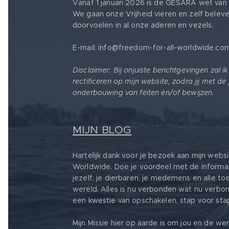
Vanaf 1 januari 2026 is de GESARA wet van 
We gaan onze Vrijheid vieren en zelf belev
doorvoelen in al onze aderen en vezels.
E-mail: info@freedom-for-all-worldwide.co
Disclaimer: Bij onjuiste berichtgevingen zal i
rectificeren op mijn website, zodra jij met de
onderbouwing van feiten en/of bewijzen.
MIJN BLOG
Hartelijk dank voor je bezoek aan mijn webs
Worldwide. Doe je voordeel met de informa
jezelf, je dierbaren, je medemens en alle t
wereld. Alles is nu verbonden wat nu verbond
een kwestie van opschakelen, stap voor sta
Mijn Missie hier op aarde is om jou en de w