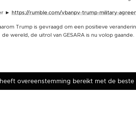
ier ►
https://rumble.com/vbanpv-trump-military-agree
arom Trump is gevraagd om een positieve veranderin
de wereld, de uitrol van GESARA is nu volop gaande.
eeft overeenstemming bereikt met de beste mil