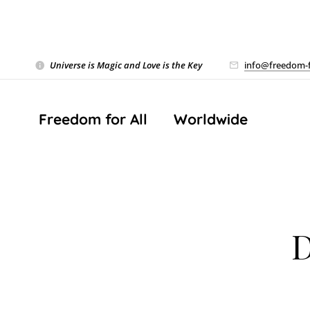
Universe is Magic and Love is the Key
❤️
info@freedom-f
Freedom for All ❤️ Worldwide
D