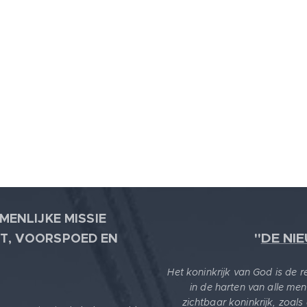
MENLIJKE MISSIE
"
DE NI
T, VOORSPOED EN
Het koninkrijk van God is de 
in de harten van alle men
zichtbaar koninkrijk, zoals