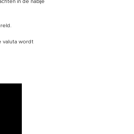
hten in de nabije
reld.
 valuta wordt