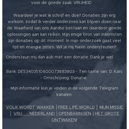
voor de goede zaak: VRIJHEID ❤️
Waardeer je wat ik schrijf en doe? Donaties zijn erg
welkom, zodat ik verder onderzoek kan blijven doen naar
de Waarheid van ons Aardse bestaan en daardoor goede
oplossingen aan kan reiken. Mijn enige bron van inkomsten
zijn donaties op dit moment. In mijn onderzoek gaat veel
tijd en energie zitten. Wil je mij hierin ondersteunen?
❤️
Ondersteun mij dan aub met een donatie. Dank je wel
Bank: DE53403510600073883803 - Ten name van: D. Kars
- Omschrijving: Donatie.
Mijn informatie kun je vinden in de volgende Telegram
kanalen:
VOLK WORDT WAKKER
│
FREE LIFE WORLD
│
MIJN MISSIE
│
VRIJ ❤️ NEDERLAND
│
OPENBARINGEN
│
HET GROTE
ONTWAKEN!