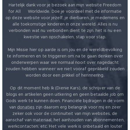
Hartelijk dank voor je bezoek aan mijn website Freedom
for All ❤️ Worldwide. Doe je voordeel met de informatie
op deze website voor jezelf, je dierbaren, je medemens en
alle toekomstige kinderen in onze wereld. Alles is nu
verbonden wat nu verbonden dient te zijn. het is nu een
kwestie van opschakelen, stap voor stap.
Mijn Missie hier op aarde is om jou en de wereldbevolking
te informeren en te triggeren om na te gaan denken over
onderwerpen waar we normaal nooit over nagedacht
zouden hebben wanneer we niet vooraf geprikkeld zouden
worden door een prikkel of herinnering.
Op dit moment heb Ik (Dienie Kars), de schrijver van de
blogs en artikelen geen uitkering en geen betaalde job om
Gods werk te kunnen doen. Financiële bijdragen in de vorm
van
donaties
zijn daarom erg belangrijk voor mij en zeer
zeker ook voor de continuïteit van mijn websites, de
aanschaf van materiaal, het aanhouden van abonnementen,
werkcontacten, etc. Het vele werk is onbetaald en louter