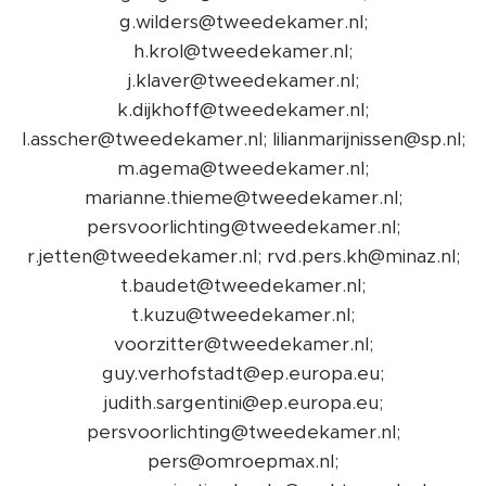
g.wilders@tweedekamer.nl;
h.krol@tweedekamer.nl;
j.klaver@tweedekamer.nl;
k.dijkhoff@tweedekamer.nl;
l.asscher@tweedekamer.nl; lilianmarijnissen@sp.nl;
m.agema@tweedekamer.nl;
marianne.thieme@tweedekamer.nl;
persvoorlichting@tweedekamer.nl;
r.jetten@tweedekamer.nl; rvd.pers.kh@minaz.nl;
t.baudet@tweedekamer.nl;
t.kuzu@tweedekamer.nl;
voorzitter@tweedekamer.nl;
guy.verhofstadt@ep.europa.eu;
judith.sargentini@ep.europa.eu;
persvoorlichting@tweedekamer.nl;
pers@omroepmax.nl;