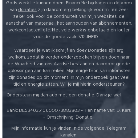
Gods werk te kunnen doen. Financiële bijdragen in de vorm
van
donaties
zijn daarom erg belangrijk voor mij en zeer
zeker ook voor de continuïteit van mijn websites, de
aanschaf van materiaal, het aanhouden van abonnementen,
werkcontacten, etc. Het vele werk is onbetaald en louter
voor de goede zaak: VRIJHEID ❤️
Waardeer je wat ik schrijf en doe? Donaties zijn erg
welkom, zodat ik verder onderzoek kan blijven doen naar
de Waarheid van ons Aardse bestaan en daardoor goede
oplossingen aan kan reiken. Mijn enige bron van inkomsten
zijn donaties op dit moment. In mijn onderzoek gaat veel
tijd en energie zitten. Wil je mij hierin ondersteunen?
❤️
Ondersteun mij dan aub met een donatie. Dank je wel
Bank: DE53403510600073883803 - Ten name van: D. Kars
- Omschrijving: Donatie.
Mijn informatie kun je vinden in de volgende Telegram
kanalen: