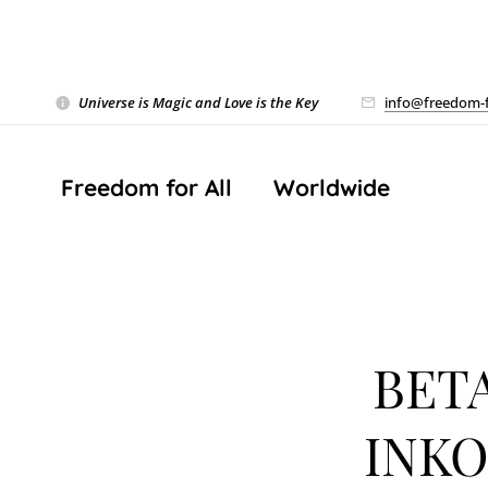
Universe is Magic and Love is the Key
❤️
info@freedom-f
Freedom for All ❤️ Worldwide
BET
INK