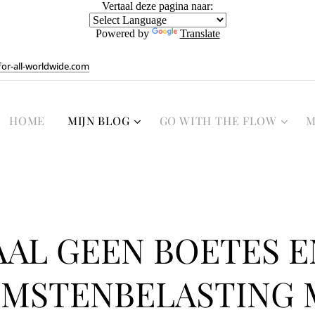
Vertaal deze pagina naar:
Powered by
Translate
or-all-worldwide.com
HOME
MIJN BLOG
GO WITH THE FLOW
M
AAL GEEN BOETES E
OMSTENBELASTING 