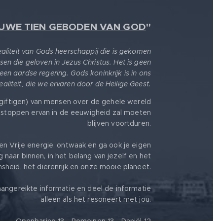
EUWE TIEN GEBODEN VAN GOD
"
realiteit van Gods heerschappij die is gekomen
sen die geloven in Jezus Christus. Het is geen
 een aardse regering. Gods koninkrijk is in ons
 realiteit, die we ervaren door de Heilige Geest.
giftigen) van mensen over de gehele wereld
stoppen ervan in de eeuwigheid zal moeten
blijven voortduren.
en Vrije energie, ontwaak en ga ook je eigen
g naar binnen, in het belang van jezelf en het
heid, het dierenrijk en onze mooie planeet.
angereikte informatie en deel de informatie
alleen als het resoneert met jou.
Openbaring 13 - Romeinen 13 - Daniël 12