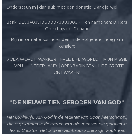
❤️
Ondersteun mij dan aub met een donatie. Dank je wel
Bank: DE53403510600073883803 - Ten name van: D. Kars
- Omschrijving: Donatie.
Mijn informatie kun je vinden in de volgende Telegram
kanalen:
VOLK WORDT WAKKER
│
FREE LIFE WORLD
│
MIJN MISSIE
│
VRIJ ❤️ NEDERLAND
│
OPENBARINGEN
│
HET GROTE
ONTWAKEN!
"
DE NIEUWE TIEN GEBODEN VAN GOD
"
Het koninkrijk van God is de realiteit van Gods heerschappij
die is gekomen in de harten van alle mensen die geloven in
Jezus Christus. Het is geen zichtbaar koninkrijk, zoals een