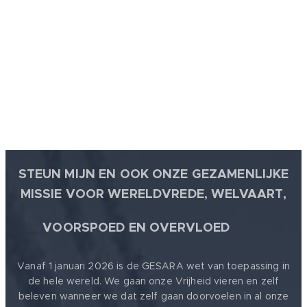
STEUN MIJN EN OOK ONZE GEZAMENLIJKE
MISSIE VOOR WERELDVREDE, WELVAART,
🕊
VOORSPOED EN OVERVLOED
Vanaf 1 januari 2026 is de GESARA wet van toepassing in
de hele wereld. We gaan onze Vrijheid vieren en zelf
beleven wanneer we dat zelf gaan doorvoelen in al onze