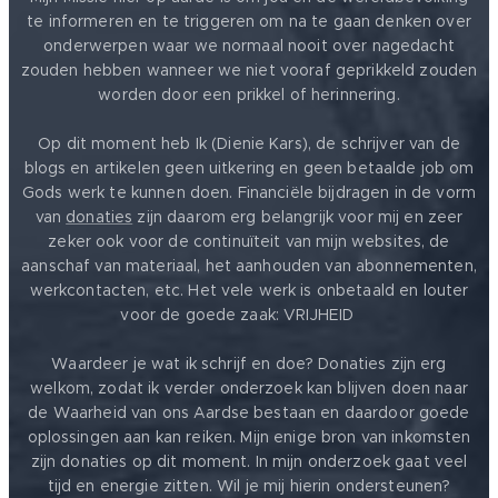
te informeren en te triggeren om na te gaan denken over
onderwerpen waar we normaal nooit over nagedacht
zouden hebben wanneer we niet vooraf geprikkeld zouden
worden door een prikkel of herinnering.
Op dit moment heb Ik (Dienie Kars), de schrijver van de
blogs en artikelen geen uitkering en geen betaalde job om
Gods werk te kunnen doen. Financiële bijdragen in de vorm
van
donaties
zijn daarom erg belangrijk voor mij en zeer
zeker ook voor de continuïteit van mijn websites, de
aanschaf van materiaal, het aanhouden van abonnementen,
werkcontacten, etc. Het vele werk is onbetaald en louter
voor de goede zaak: VRIJHEID ❤️
Waardeer je wat ik schrijf en doe? Donaties zijn erg
welkom, zodat ik verder onderzoek kan blijven doen naar
de Waarheid van ons Aardse bestaan en daardoor goede
oplossingen aan kan reiken. Mijn enige bron van inkomsten
zijn donaties op dit moment. In mijn onderzoek gaat veel
tijd en energie zitten. Wil je mij hierin ondersteunen?