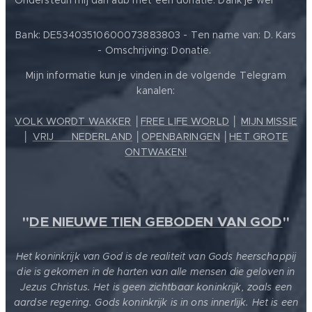
Ondersteun mij dan aub met een donatie. Dank je wel
Bank: DE53403510600073883803 - Ten name van: D. Kars
- Omschrijving: Donatie.
Mijn informatie kun je vinden in de volgende Telegram
kanalen:
VOLK WORDT WAKKER
│
FREE LIFE WORLD
│
MIJN MISSIE
│
VRIJ ❤️ NEDERLAND
│
OPENBARINGEN
│
HET GROTE
ONTWAKEN!
"
DE NIEUWE TIEN GEBODEN VAN GOD
"
Het koninkrijk van God is de realiteit van Gods heerschappij
die is gekomen in de harten van alle mensen die geloven in
Jezus Christus. Het is geen zichtbaar koninkrijk, zoals een
aardse regering. Gods koninkrijk is in ons innerlijk. Het is een