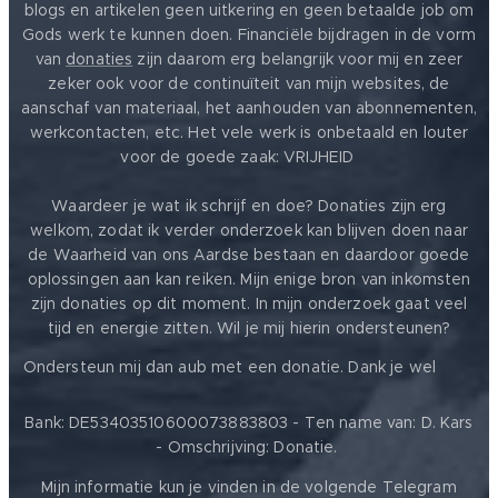
blogs en artikelen geen uitkering en geen betaalde job om
Gods werk te kunnen doen. Financiële bijdragen in de vorm
van
donaties
zijn daarom erg belangrijk voor mij en zeer
zeker ook voor de continuïteit van mijn websites, de
aanschaf van materiaal, het aanhouden van abonnementen,
werkcontacten, etc. Het vele werk is onbetaald en louter
voor de goede zaak: VRIJHEID ❤️
Waardeer je wat ik schrijf en doe? Donaties zijn erg
welkom, zodat ik verder onderzoek kan blijven doen naar
de Waarheid van ons Aardse bestaan en daardoor goede
oplossingen aan kan reiken. Mijn enige bron van inkomsten
zijn donaties op dit moment. In mijn onderzoek gaat veel
tijd en energie zitten. Wil je mij hierin ondersteunen?
❤️
Ondersteun mij dan aub met een donatie. Dank je wel
Bank: DE53403510600073883803 - Ten name van: D. Kars
- Omschrijving: Donatie.
Mijn informatie kun je vinden in de volgende Telegram