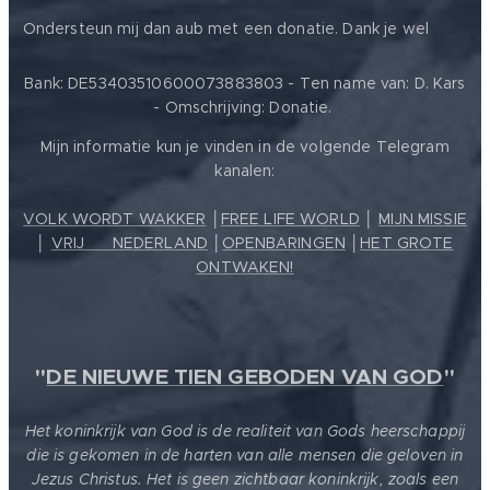
❤️
Ondersteun mij dan aub met een donatie. Dank je wel
Bank: DE53403510600073883803 - Ten name van: D. Kars
- Omschrijving: Donatie.
Mijn informatie kun je vinden in de volgende Telegram
kanalen:
VOLK WORDT WAKKER
│
FREE LIFE WORLD
│
MIJN MISSIE
│
VRIJ ❤️ NEDERLAND
│
OPENBARINGEN
│
HET GROTE
ONTWAKEN!
"
DE NIEUWE TIEN GEBODEN VAN GOD
"
Het koninkrijk van God is de realiteit van Gods heerschappij
die is gekomen in de harten van alle mensen die geloven in
Jezus Christus. Het is geen zichtbaar koninkrijk, zoals een