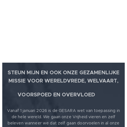
STEUN MIJN EN OOK ONZE GEZAMENLIJKE
MISSIE VOOR WERELDVREDE, WELVAART,
🕊
VOORSPOED EN OVERVLOED
Vanaf 1 januari 2026 is de GESARA wet van toepassing in
de hele wereld. We gaan onze Vrijheid vieren en zelf
beleven wanneer we dat zelf gaan doorvoelen in al onze