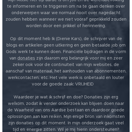
te informeren en te triggeren om na te gaan denken over
onderwerpen waar we normaal nooit over nagedacht
zouden hebben wanneer we niet vooraf geprikkeld zouden
worden door een prikkel of herinnering.
Op dit moment heb Ik (Dienie Kars), de schrijver van de
blogs en artikelen geen uitkering en geen betaalde job om
Gods werk te kunnen doen. Financiële bijdragen in de vorm
van
donaties
zijn daarom erg belangrijk voor mij en zeer
zeker ook voor de continuïteit van mijn websites, de
aanschaf van materiaal, het aanhouden van abonnementen,
werkcontacten, etc. Het vele werk is onbetaald en louter
voor de goede zaak: VRIJHEID ❤️
Waardeer je wat ik schrijf en doe? Donaties zijn erg
welkom, zodat ik verder onderzoek kan blijven doen naar
de Waarheid van ons Aardse bestaan en daardoor goede
oplossingen aan kan reiken. Mijn enige bron van inkomsten
zijn donaties op dit moment. In mijn onderzoek gaat veel
tijd en energie zitten. Wil je mij hierin ondersteunen?