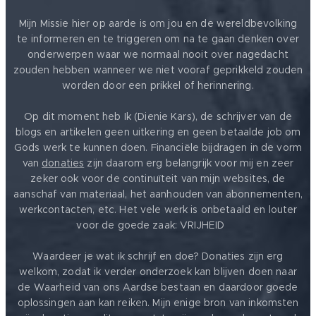
Mijn Missie hier op aarde is om jou en de wereldbevolking
te informeren en te triggeren om na te gaan denken over
onderwerpen waar we normaal nooit over nagedacht
zouden hebben wanneer we niet vooraf geprikkeld zouden
worden door een prikkel of herinnering.
Op dit moment heb Ik (Dienie Kars), de schrijver van de
blogs en artikelen geen uitkering en geen betaalde job om
Gods werk te kunnen doen. Financiële bijdragen in de vorm
van
donaties
zijn daarom erg belangrijk voor mij en zeer
zeker ook voor de continuïteit van mijn websites, de
aanschaf van materiaal, het aanhouden van abonnementen,
werkcontacten, etc. Het vele werk is onbetaald en louter
voor de goede zaak: VRIJHEID ❤️
Waardeer je wat ik schrijf en doe? Donaties zijn erg
welkom, zodat ik verder onderzoek kan blijven doen naar
de Waarheid van ons Aardse bestaan en daardoor goede
oplossingen aan kan reiken. Mijn enige bron van inkomsten