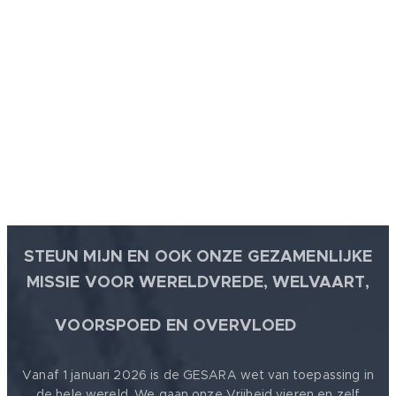
STEUN MIJN EN OOK ONZE GEZAMENLIJKE
MISSIE VOOR WERELDVREDE, WELVAART,
🕊
VOORSPOED EN OVERVLOED
Vanaf 1 januari 2026 is de GESARA wet van toepassing in
de hele wereld. We gaan onze Vrijheid vieren en zelf