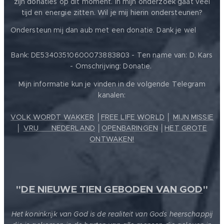
zijn donaties op dit moment. In mijn onderzoek gaat veel
tijd en energie zitten. Wil je mij hierin ondersteunen?
❤️
Ondersteun mij dan aub met een donatie. Dank je wel
Bank: DE53403510600073883803 - Ten name van: D. Kars
- Omschrijving: Donatie.
Mijn informatie kun je vinden in de volgende Telegram
kanalen:
VOLK WORDT WAKKER
│
FREE LIFE WORLD
│
MIJN MISSIE
│
VRIJ ❤️ NEDERLAND
│
OPENBARINGEN
│
HET GROTE
ONTWAKEN!
"
DE NIEUWE TIEN GEBODEN VAN GOD
"
Het koninkrijk van God is de realiteit van Gods heerschappij