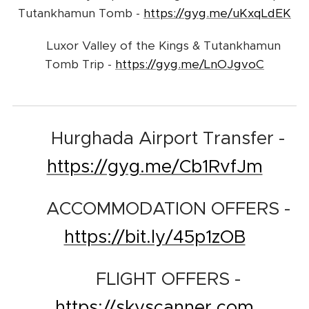
Tutankhamun Tomb -
https://gyg.me/uKxqLdEK
➡️ Luxor Valley of the Kings & Tutankhamun
Tomb Trip -
https://gyg.me/LnOJgvoC
🚗 Hurghada Airport Transfer -
https://gyg.me/Cb1RvfJm
🏨 ACCOMMODATION OFFERS -
https://bit.ly/45p1zOB
✈️ FLIGHT OFFERS -
https://skyscanner.com