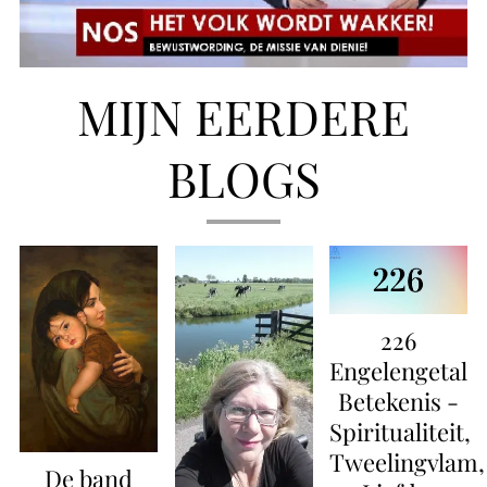
MIJN EERDERE
BLOGS
226
Engelengetal
Betekenis -
Spiritualiteit,
Tweelingvlam,
De band