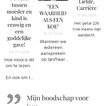
Liefde,
tussen
"EEN
Carrière
moeder en
WAARHEID
15-06-2026
kind is
ALS EEN
eeuwig en
Het getal 226
KOE"
trok ineens mijn
een
15-07-2026
aandacht.
goddelijke
Wanneer we
gave!
iedereen
23-07-2026
aanspreken
op zijn/haar
Hoe mooi is dit
ongewenste
om te lezen...
gedrag en/of
foute
En ook om te
handelingen
weten...
❤️
of bezigheden
komt het
Mijn boodschap voor
goed: 100%