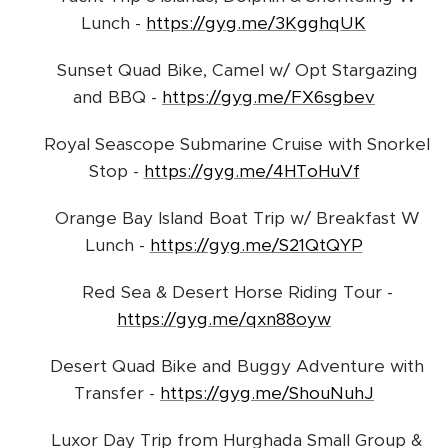
Lunch -
https://gyg.me/3KgghqUK
➡️ Sunset Quad Bike, Camel w/ Opt Stargazing
and BBQ -
https://gyg.me/FX6sgbev
➡️ Royal Seascope Submarine Cruise with Snorkel
Stop -
https://gyg.me/4HToHuVf
➡️ Orange Bay Island Boat Trip w/ Breakfast W
Lunch -
https://gyg.me/S21QtQYP
➡️ Red Sea & Desert Horse Riding Tour -
https://gyg.me/qxn88oyw
➡️ Desert Quad Bike and Buggy Adventure with
Transfer -
https://gyg.me/ShouNuhJ
➡️ Luxor Day Trip from Hurghada Small Group &